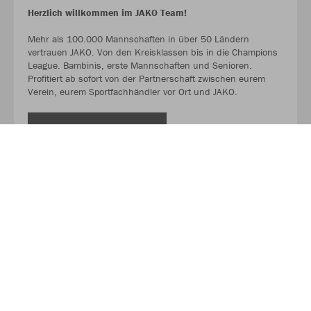
Herzlich willkommen im JAKO Team!
Mehr als 100.000 Mannschaften in über 50 Ländern
vertrauen JAKO. Von den Kreisklassen bis in die Champions
League. Bambinis, erste Mannschaften und Senioren.
Profitiert ab sofort von der Partnerschaft zwischen eurem
Verein, eurem Sportfachhändler vor Ort und JAKO.
MEHR LESEN
Über JAKO