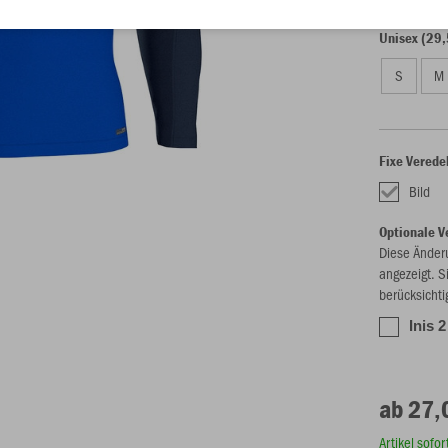
Unisex (29,
S
M
Fixe Verede
Bild
Optionale V
Diese Änder
angezeigt. S
berücksichti
Inis 
ab 27,
Artikel sofo