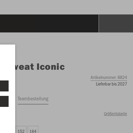
O
Sweat Iconic
Artikelnummer:
8824
Lieferbar bis 2027
ftrag
Teambestellung
Größentabelle
00 €)
8
140
152
164