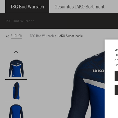
TSG Bad Wurzach
Gesamtes JAKO Sortiment
TSG Bad Wurzach
TSG Bad Wurzach
JAKO Sweat Iconic
ZURÜCK
W
Du
an
Co