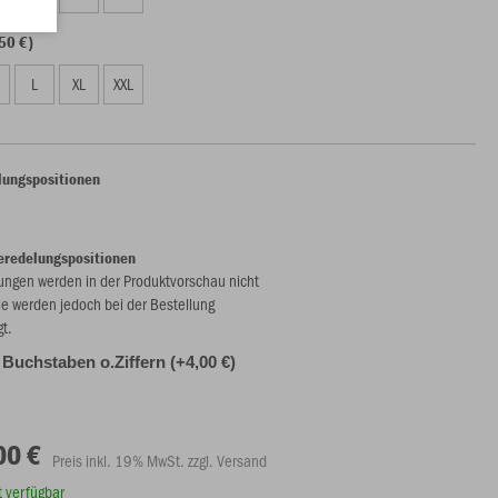
50 €)
L
XL
XXL
lungspositionen
eredelungspositionen
ungen werden in der Produktvorschau nicht
ie werden jedoch bei der Bestellung
gt.
2 Buchstaben o.Ziffern (+4,00 €)
00 €
Preis inkl. 19% MwSt. zzgl. Versand
rt verfügbar