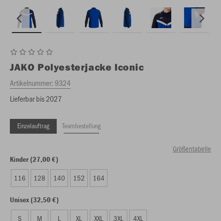
JAKO
Polyesterjacke Iconic
Artikelnummer:
9324
Lieferbar bis 2027
Einzelauftrag
Teambestellung
Größentabelle
Kinder (27,00 €)
116
128
140
152
164
Unisex (32,50 €)
S
M
L
XL
XXL
3XL
4XL