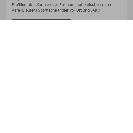
Profitiert ab sofort von der Partnerschaft zwischen eurem
Verein, eurem Sportfachhändler vor Ort und JAKO.
MEHR LESEN
Über JAKO
Aus der Garage zum führenden Teamsport-Ausrüster. Die
Erfolgsgeschichte von JAKO beginnt 1989 und dauert bis
heute an. Seit der Gründung ist es das Ziel von JAKO, der
optimale Partner für alle Teams zu sein. In Deutschland,