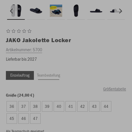
JAKO
Jakolette Locker
Artikelnummer:
5700
Lieferbar bis 2027
Einzelauftrag
Teambestellung
Größentabelle
Größe (24,00 €)
36
37
38
39
40
41
42
43
44
45
46
47
Als Teamschuh geeignet