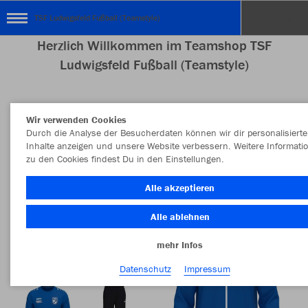
TSF Ludwigsfeld Fußball (Teamstyle)
Herzlich Willkommen im Teamshop TSF
Ludwigsfeld Fußball (Teamstyle)
Wir verwenden Cookies
Nachhaltig
Farbe
Durch die Analyse der Besucherdaten können wir dir personalisierte
Inhalte anzeigen und unsere Website verbessern. Weitere Informati
zu den Cookies findest Du in den Einstellungen.
Alle akzeptieren
Alle ablehnen
mehr Infos
Datenschutz
Impressum