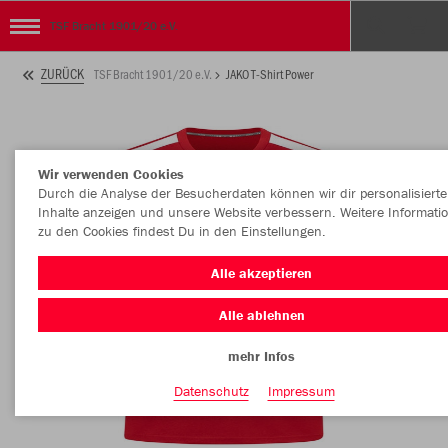
TSF Bracht 1901/20 e.V.
ZURÜCK
TSF Bracht 1901/20 e.V.
JAKO T-Shirt Power
Wir verwenden Cookies
Durch die Analyse der Besucherdaten können wir dir personalisierte
Inhalte anzeigen und unsere Website verbessern. Weitere Informati
zu den Cookies findest Du in den Einstellungen.
Alle akzeptieren
Alle ablehnen
mehr Infos
Datenschutz
Impressum