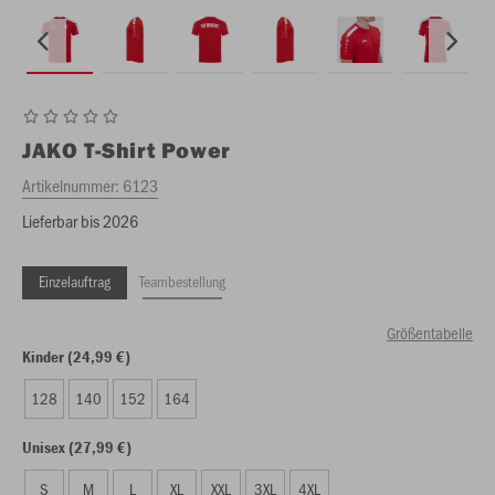
JAKO
T-Shirt Power
Artikelnummer:
6123
Lieferbar bis 2026
Einzelauftrag
Teambestellung
Größentabelle
Kinder (24,99 €)
128
140
152
164
Unisex (27,99 €)
S
M
L
XL
XXL
3XL
4XL