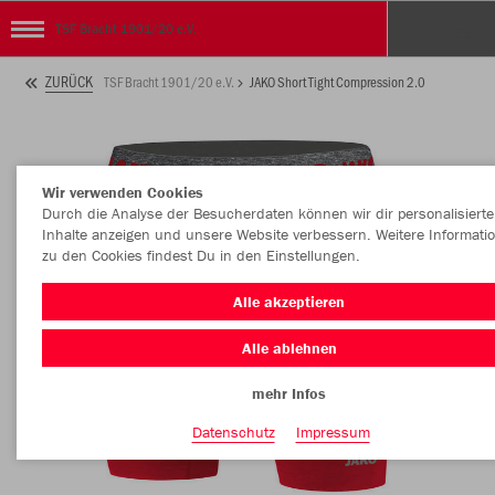
TSF Bracht 1901/20 e.V.
ZURÜCK
TSF Bracht 1901/20 e.V.
JAKO Short Tight Compression 2.0
Wir verwenden Cookies
Durch die Analyse der Besucherdaten können wir dir personalisierte
Inhalte anzeigen und unsere Website verbessern. Weitere Informati
zu den Cookies findest Du in den Einstellungen.
Alle akzeptieren
Alle ablehnen
mehr Infos
Datenschutz
Impressum