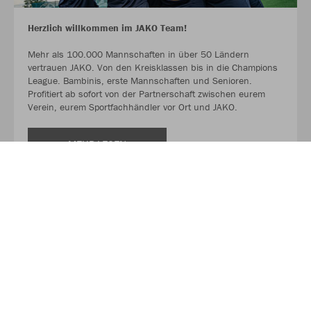
Herzlich willkommen im JAKO Team!
Mehr als 100.000 Mannschaften in über 50 Ländern
vertrauen JAKO. Von den Kreisklassen bis in die Champions
League. Bambinis, erste Mannschaften und Senioren.
Profitiert ab sofort von der Partnerschaft zwischen eurem
Verein, eurem Sportfachhändler vor Ort und JAKO.
MEHR LESEN