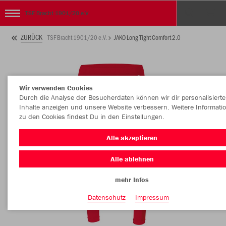
TSF Bracht 1901/20 e.V.
ZURÜCK
TSF Bracht 1901/20 e.V.
JAKO Long Tight Comfort 2.0
Wir verwenden Cookies
Durch die Analyse der Besucherdaten können wir dir personalisierte
Inhalte anzeigen und unsere Website verbessern. Weitere Informati
zu den Cookies findest Du in den Einstellungen.
Alle akzeptieren
Alle ablehnen
mehr Infos
Datenschutz
Impressum