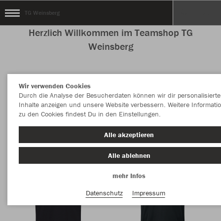
TG Weinsberg
Herzlich Willkommen im Teamshop TG
Weinsberg
Wir verwenden Cookies
Nachhaltig
Farbe
Durch die Analyse der Besucherdaten können wir dir personalisierte
Inhalte anzeigen und unsere Website verbessern. Weitere Informati
zu den Cookies findest Du in den Einstellungen.
Alle akzeptieren
Alle ablehnen
mehr Infos
Datenschutz
Impressum