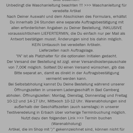
Unbedingt die Waschanleitung beachten !!! >>> Waschanleitung für
veredelte Artikel
Nach Deiner Auswahl und dem Abschicken des Formulars, erhältst
Du innerhalb 24 Stunden eine separate Auftragsbestätigung mit
allen erforderlichen Angaben zu Deiner Bestellung, INKLUSIVE
voraussichtlichem LIEFERTERMIN, die Du einfach nur per Mail als
Antwort bestätigen musst. Änderungen sind bis dahin möglich.
KEIN Umtausch bei veredelten Artikeln.
Lieferzeiten nach Auftragslage.
"IN" ist als Platzhalter für die optionalen Initialen gedacht.
Der Versand der Bestellung ist zzgl. einer Versandkostenpauschale
von 7,00€ möglich. Solltest DU einen Versand wünschen, gib das
Bitte separat an, damit es direkt in der Auftragsbestätigung
vermerkt werden kann.
Bei Selbstabholung kannst Du Deine Bestellung während unserer
Öffnungszeiten in unserem Ladengeschäft in Bad Camberg
abholen. Öffnungszeiten: Montag, Dienstag, Donnerstag und Freitag
10-12 und 14-17 Uhr, Mittwoch 10-12 Uhr. Warenabholungen sind
außerhalb der Geschäftszeiten (auch samstags) in unserer
Textilveredelung in Erbach über vorherige Terminbuchung möglich.
Nutzt dazu den folgenden Link >>> Termin buchen
(Warenabholung)
Artikel, die im Shop mit "/" gekennzeichnet sind, können nicht für