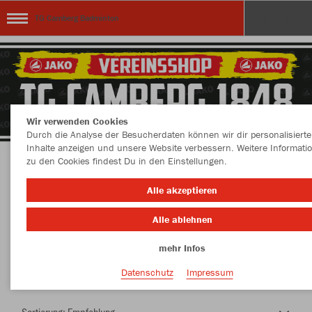
TG Camberg Badminton
Wir verwenden Cookies
Durch die Analyse der Besucherdaten können wir dir personalisierte
Inhalte anzeigen und unsere Website verbessern. Weitere Informati
zu den Cookies findest Du in den Einstellungen.
Herzlich Willkommen im Teamshop TG
Alle akzeptieren
Camberg Badminton
Alle ablehnen
mehr Infos
Farbe
Datenschutz
Impressum