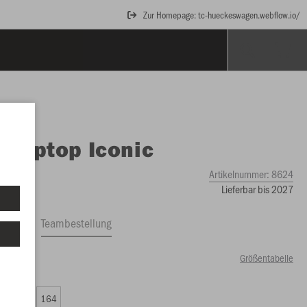
Zur Homepage: tc-hueckeswagen.webflow.io/
O
Ziptop Iconic
Artikelnummer:
8624
Lieferbar bis 2027
ftrag
Teambestellung
Größentabelle
24 €)
0
152
164