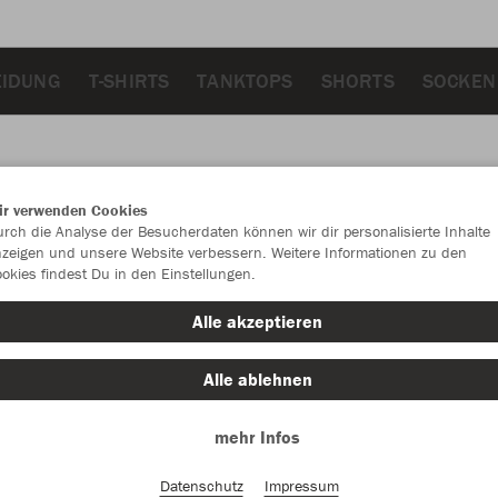
EIDUNG
T-SHIRTS
TANKTOPS
SHORTS
SOCKEN
ir verwenden Cookies
JAK
rch die Analyse der Besucherdaten können wir dir personalisierte Inhalte
zeigen und unsere Website verbessern. Weitere Informationen zu den
okies findest Du in den Einstellungen.
Alle akzeptieren
Einzelau
Alle ablehnen
mehr Infos
Kinder (33,
128
14
Datenschutz
Impressum