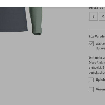
Unisex (36,
S
M
Fixe Verede
Wappen
Hücke
Optionale V
Diese Änder
angezeigt. S
berücksichti
Spiel
Vere