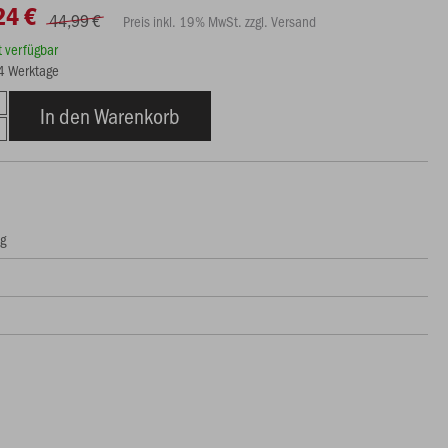
24 €
44,99 €
Preis inkl. 19% MwSt. zzgl. Versand
rt verfügbar
14 Werktage
In den Warenkorb
ng