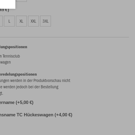
49 €)
L
XL
XXL
3XL
lungspositionen
 Tennisclub
swagen
eredelungspositionen
ungen werden in der Produktvorschau nicht
ie werden jedoch bei der Bestellung
gt.
ername (+5,00 €)
insname TC Hückeswagen (+4,00 €)