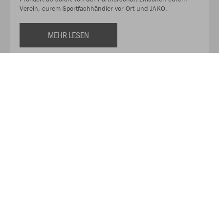
Verein, eurem Sportfachhändler vor Ort und JAKO.
MEHR LESEN
Über JAKO
Aus der Garage zum führenden Teamsport-Ausrüster. Die
Erfolgsgeschichte von JAKO beginnt 1989 und dauert bis
heute an. Seit der Gründung ist es das Ziel von JAKO, der
optimale Partner für alle Teams zu sein. In Deutschland,
weltweit und von der Kreisklasse bis in die Champions