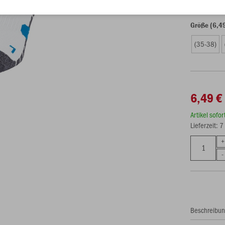
Größe (6,4
(35-38)
6,49 €
Artikel sofo
Lieferzeit: 
Beschreibu