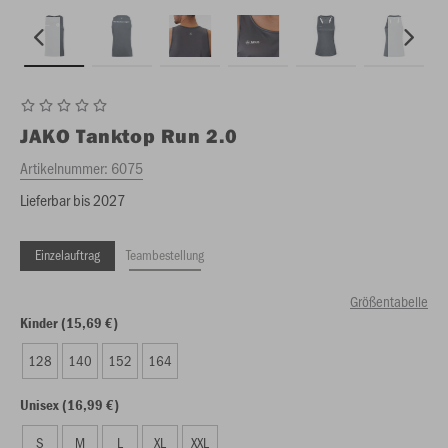
JAKO
Tanktop Run 2.0
Artikelnummer:
6075
Lieferbar bis 2027
Einzelauftrag
Teambestellung
Größentabelle
Kinder (15,69 €)
128
140
152
164
Unisex (16,99 €)
S
M
L
XL
XXL