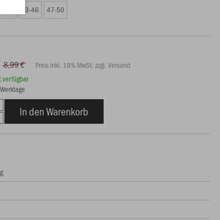
9-42
43-46
47-50
8,99 €
Preis inkl. 19% MwSt. zzgl. Versand
rt verfügbar
7 Werktage
In den Warenkorb
ng