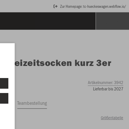
Zur Homepage: tc-hueckeswagen.webflow.io/
O
Freizeitsocken kurz 3er
k
Artikelnummer:
3942
Lieferbar bis 2027
ftrag
Teambestellung
Größentabelle
4 €)