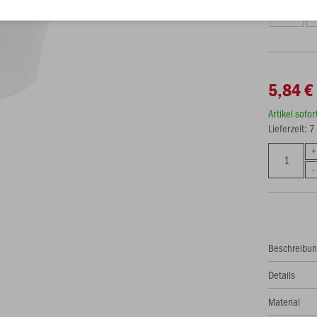
35-38
3
5,84 €
Artikel sofo
Lieferzeit: 
Beschreibu
Details
Material