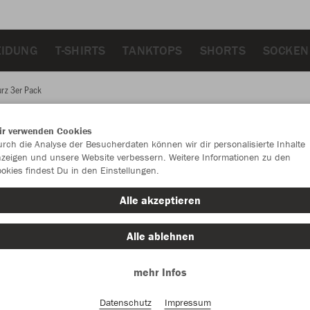
EIDUNG
T-SHIRTS
TANKTOPS
SHORTS
SOCKEN
urz 3er Pack
ir verwenden Cookies
JAK
rch die Analyse der Besucherdaten können wir dir personalisierte Inhalte
zeigen und unsere Website verbessern. Weitere Informationen zu den
Pac
okies findest Du in den Einstellungen.
Alle akzeptieren
Alle ablehnen
Einzelau
mehr Infos
Größe (5,8
Datenschutz
Impressum