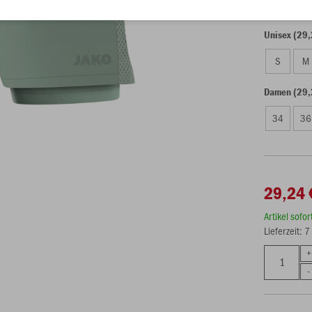
Unisex (29,
S
M
Damen (29,
34
36
29,24 
Artikel sofo
Lieferzeit: 