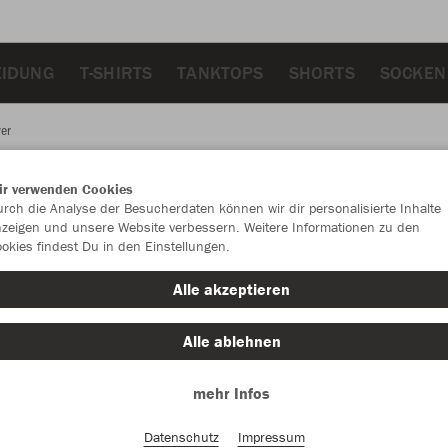
EIDUNG
T-SHIRTS
TANKTOPS
SHORTS
SOCKEN
wer
ir verwenden Cookies
JAK
rch die Analyse der Besucherdaten können wir dir personalisierte Inhalte
zeigen und unsere Website verbessern. Weitere Informationen zu den
okies findest Du in den Einstellungen.
mintgrün
Alle akzeptieren
Alle ablehnen
mehr Infos
Einzelau
Datenschutz
Impressum