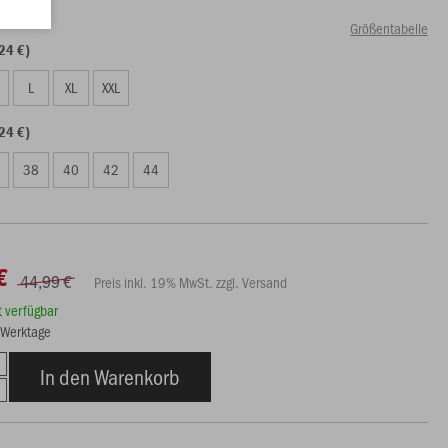
Größentabelle
24 €)
L
XL
XXL
24 €)
38
40
42
44
€
44,99 €
Preis inkl. 19% MwSt. zzgl. Versand
rt verfügbar
7 Werktage
In den Warenkorb