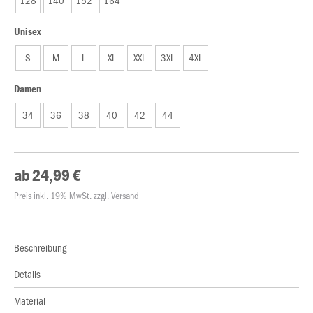
128
140
152
164
Unisex
S
M
L
XL
XXL
3XL
4XL
Damen
34
36
38
40
42
44
ab 24,99 €
Preis inkl. 19% MwSt. zzgl. Versand
Beschreibung
Details
Material