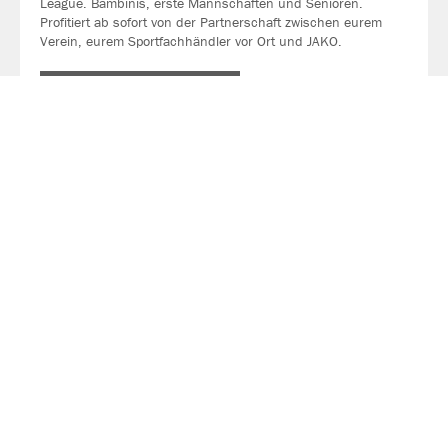
League. Bambinis, erste Mannschaften und Senioren.
Profitiert ab sofort von der Partnerschaft zwischen eurem
Verein, eurem Sportfachhändler vor Ort und JAKO.
MEHR LESEN
Über JAKO
Aus der Garage zum führenden Teamsport-Ausrüster. Die
Erfolgsgeschichte von JAKO beginnt 1989 und dauert bis
heute an. Seit der Gründung ist es das Ziel von JAKO, der