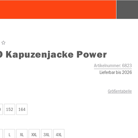
O
Kapuzenjacke Power
Artikelnummer:
6823
Lieferbar bis 2026
Größentabelle
0
152
164
L
XL
XXL
3XL
4XL