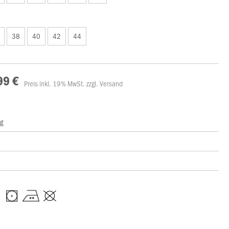
38
40
42
44
99 €
Preis inkl. 19% MwSt. zzgl. Versand
ng