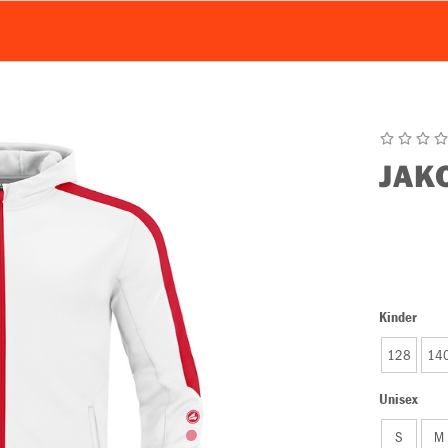
JAK
Kinder
128
14
Unisex
S
M