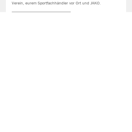
Verein, eurem Sportfachhändler vor Ort und JAKO.
MEHR LESEN
Über JAKO
Aus der Garage zum führenden Teamsport-Ausrüster. Die
Erfolgsgeschichte von JAKO beginnt 1989 und dauert bis
heute an. Seit der Gründung ist es das Ziel von JAKO, der
optimale Partner für alle Teams zu sein. In Deutschland,
weltweit und von der Kreisklasse bis in die Champions