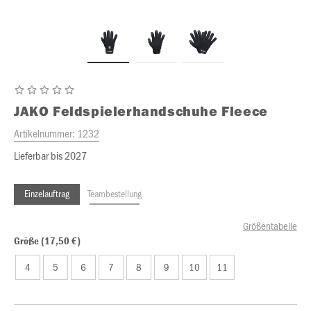
JAKO
Feldspielerhandschuhe Fleece
Artikelnummer:
1232
Lieferbar bis 2027
Einzelauftrag
Teambestellung
Größentabelle
Größe (17,50 €)
4
5
6
7
8
9
10
11