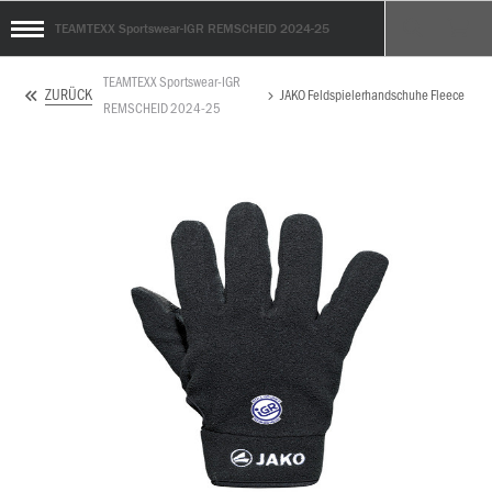
TEAMTEXX Sportswear-IGR REMSCHEID 2024-25
TEAMTEXX Sportswear-IGR
ZURÜCK
JAKO Feldspielerhandschuhe Fleece
REMSCHEID 2024-25