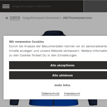
SpVgg Kleinaspach/Allmersbach
ZURÜCK
SpVgg Kleinaspach/Allmersbach
JAKO Polyesterjacke Iconic
Wir verwenden Cookies
Durch die Analyse der Besucherdaten können wir dir personalisierte
Inhalte anzeigen und unsere Website verbessern. Weitere Informati
zu den Cookies findest Du in den Einstellungen.
Alle akzeptieren
Alle ablehnen
mehr Infos
Datenschutz
Impressum