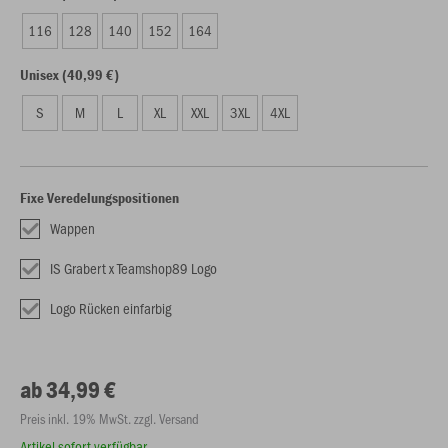
116
128
140
152
164
Unisex (40,99 €)
S
M
L
XL
XXL
3XL
4XL
Fixe Veredelungspositionen
Wappen
IS Grabert x Teamshop89 Logo
Logo Rücken einfarbig
ab 34,99 €
Preis inkl. 19% MwSt. zzgl. Versand
Artikel sofort verfügbar