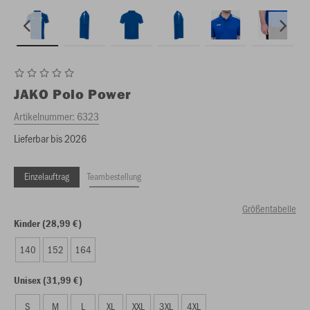
JAKO
Polo Power
Artikelnummer:
6323
Lieferbar bis 2026
Einzelauftrag
Teambestellung
Größentabelle
Kinder (28,99 €)
140
152
164
Unisex (31,99 €)
S
M
L
XL
XXL
3XL
4XL