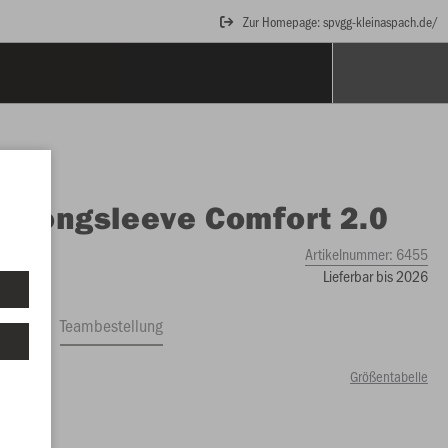
Zur Homepage: spvgg-kleinaspach.de/
O
Longsleeve Comfort 2.0
Artikelnummer:
6455
Lieferbar bis 2026
ftrag
Teambestellung
Größentabelle
99 €)
S
XS