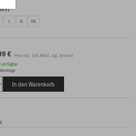
99 €)
L
XL
XXL
99 €
Preis inkl. 19% MwSt. zzgl. Versand
rt verfügbar
3 Werktage
In den Warenkorb
ng