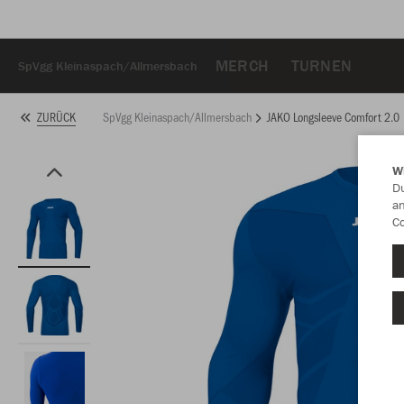
MERCH
TURNEN
SpVgg Kleinaspach/Allmersbach
SpVgg Kleinaspach/Allmersbach
JAKO Longsleeve Comfort 2.0
ZURÜCK
W
Du
an
Co