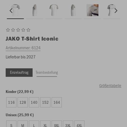
JAKO
T-Shirt Iconic
Artikelnummer:
6124
Lieferbar bis 2027
Einzelauftrag
Teambestellung
Größentabelle
Kinder (22,99 €)
116
128
140
152
164
Unisex (25,99 €)
S
M
L
XL
XXL
3XL
4XL