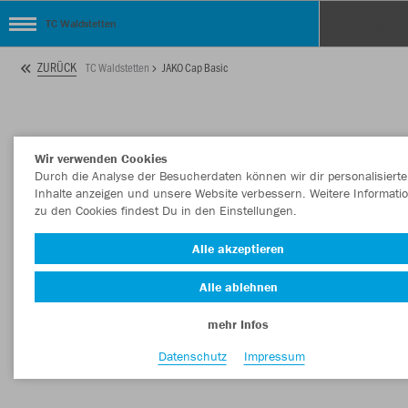
TC Waldstetten
ZURÜCK
TC Waldstetten
JAKO Cap Basic
Wir verwenden Cookies
Durch die Analyse der Besucherdaten können wir dir personalisierte
Inhalte anzeigen und unsere Website verbessern. Weitere Informati
zu den Cookies findest Du in den Einstellungen.
Alle akzeptieren
Alle ablehnen
mehr Infos
Datenschutz
Impressum