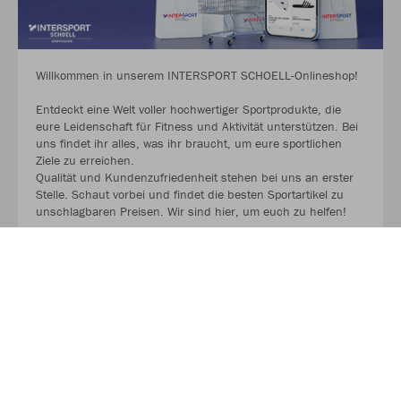
Willkommen in unserem INTERSPORT SCHOELL-Onlineshop!
Entdeckt eine Welt voller hochwertiger Sportprodukte, die
eure Leidenschaft für Fitness und Aktivität unterstützen. Bei
uns findet ihr alles, was ihr braucht, um eure sportlichen
Ziele zu erreichen.
Qualität und Kundenzufriedenheit stehen bei uns an erster
Stelle. Schaut vorbei und findet die besten Sportartikel zu
unschlagbaren Preisen. Wir sind hier, um euch zu helfen!
MEHR LESEN