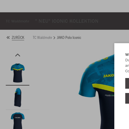
" NEU" ICONIC KOLLEKTION
TC Waldmohr
TC Waldmohr
JAKO Polo Iconic
ZURÜCK
W
Du
an
Co