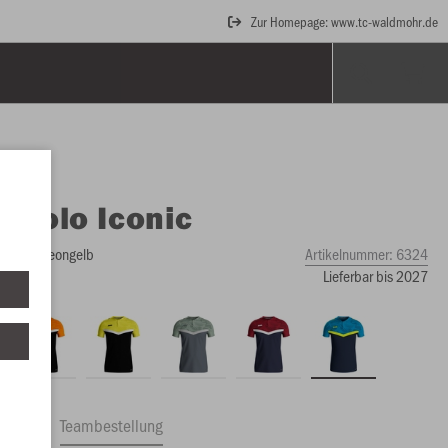
Zur Homepage: www.tc-waldmohr.de
O
Polo Iconic
O blau/neongelb
Artikelnummer:
6324
Lieferbar bis 2027
ftrag
Teambestellung