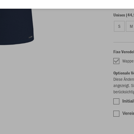
Unisex (44,
S
M
Fixe Verede
Wappe
Optionale V
Diese Änder
angezeigt. S
berücksichti
Initia
Verei