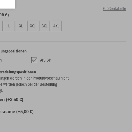
Größentabelle
99 €)
L
XL
XXL
3XL
4XL
lungspositionen
n
ATS SP
eredelungspositionen
ungen werden in der Produktvorschau nicht
ie werden jedoch bei der Bestellung
gt.
len (+3,50 €)
nsname (+5,00 €)