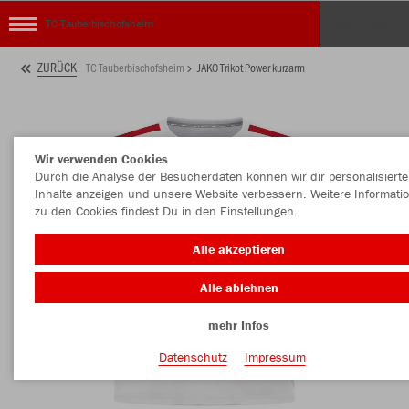
TC Tauberbischofsheim
ZURÜCK
TC Tauberbischofsheim
JAKO Trikot Power kurzarm
Wir verwenden Cookies
Durch die Analyse der Besucherdaten können wir dir personalisierte
Inhalte anzeigen und unsere Website verbessern. Weitere Informati
zu den Cookies findest Du in den Einstellungen.
Alle akzeptieren
Alle ablehnen
mehr Infos
Datenschutz
Impressum