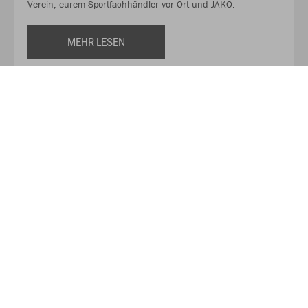
Verein, eurem Sportfachhändler vor Ort und JAKO.
MEHR LESEN
Über JAKO
Aus der Garage zum führenden Teamsport-Ausrüster. Die
Erfolgsgeschichte von JAKO beginnt 1989 und dauert bis
heute an. Seit der Gründung ist es das Ziel von JAKO, der
optimale Partner für alle Teams zu sein. In Deutschland,
weltweit und von der Kreisklasse bis in die Champions