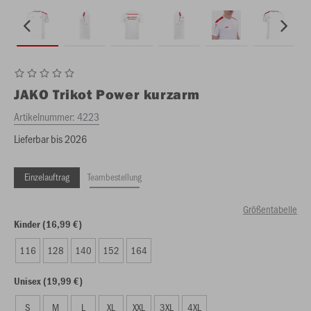
JAKO
Trikot Power kurzarm
Artikelnummer:
4223
Lieferbar bis 2026
Einzelauftrag
Teambestellung
Größentabelle
Kinder (16,99 €)
116
128
140
152
164
Unisex (19,99 €)
S
M
L
XL
XXL
3XL
4XL