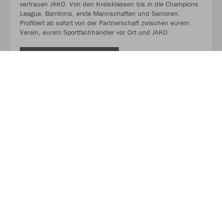
vertrauen JAKO. Von den Kreisklassen bis in die Champions
League. Bambinis, erste Mannschaften und Senioren.
Profitiert ab sofort von der Partnerschaft zwischen eurem
Verein, eurem Sportfachhändler vor Ort und JAKO.
MEHR LESEN
Über JAKO
Aus der Garage zum führenden Teamsport-Ausrüster. Die
Erfolgsgeschichte von JAKO beginnt 1989 und dauert bis