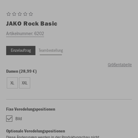
JAKO
Rock Basic
Artikelnummer:
6202
Einzelauftrag
Teambestellung
Größentabelle
Damen (28,99 €)
XL
XXL
Fixe Veredelungspositionen
Bild
Optionale Veredelungspositionen
Diese Änderungen werden in der Produktvorschau nicht