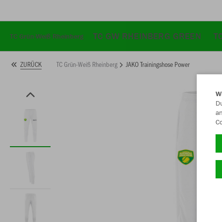
TC GW RHEINBERG GREEN
T
TC Grün-Weiß Rheinberg
TC Grün-Weiß Rheinberg
JAKO Trainingshose Power
ZURÜCK
W
Du
an
Co