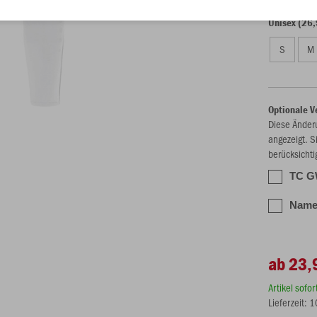
Unisex (26,
S
M
Optionale V
Diese Änder
angezeigt. S
berücksichti
TC GW
Name 
ab 23,
Artikel sofo
Lieferzeit: 