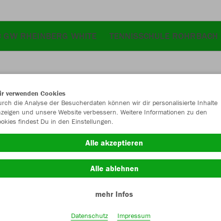
C GW RHEINBERG WHITE
TENNISSCHULE ROHRBACH
ir verwenden Cookies
JAK
rch die Analyse der Besucherdaten können wir dir personalisierte Inhalte
zeigen und unsere Website verbessern. Weitere Informationen zu den
okies findest Du in den Einstellungen.
Alle akzeptieren
Einzelau
Alle ablehnen
mehr Infos
Kinder (23,
116
12
Datenschutz
Impressum