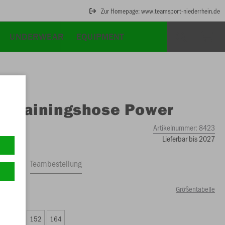
Zur Homepage: www.teamsport-niederrhein.de
UNDERWEAR
EQUIPMENT
O
Trainingshose Power
Artikelnummer:
8423
Lieferbar bis 2027
ftrag
Teambestellung
Größentabelle
99 €)
8
140
152
164