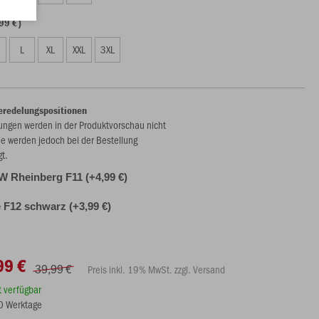
99 €)
L
XL
XXL
3XL
eredelungspositionen
ungen werden in der Produktvorschau nicht
ie werden jedoch bei der Bestellung
gt.
 Rheinberg F11 (+4,99 €)
F12 schwarz (+3,99 €)
99 €
39,99 €
Preis inkl. 19% MwSt. zzgl. Versand
rt verfügbar
10 Werktage