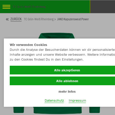
TC Grün-Weiß Rheinberg
ZURÜCK
TC Grün-Weiß Rheinberg
JAKO Kapuzensweat Power
Wir verwenden Cookies
Durch die Analyse der Besucherdaten können wir dir personalisierte
Inhalte anzeigen und unsere Website verbessern. Weitere Informati
zu den Cookies findest Du in den Einstellungen.
Alle akzeptieren
Alle ablehnen
mehr Infos
Datenschutz
Impressum