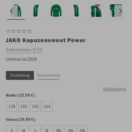
JAKO
Kapuzensweat Power
Artikelnummer:
6723
Lieferbar bis 2026
Einzelauftrag
Teambestellung
Größentabelle
Kinder (32,99 €)
128
140
152
164
Unisex (39,99 €)
S
M
L
XL
XXL
3XL
4XL