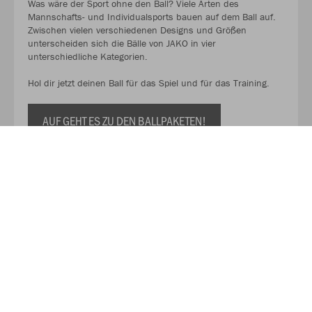
Was wäre der Sport ohne den Ball? Viele Arten des
Mannschafts- und Individualsports bauen auf dem Ball auf.
Zwischen vielen verschiedenen Designs und Größen
unterscheiden sich die Bälle von JAKO in vier
unterschiedliche Kategorien.
Hol dir jetzt deinen Ball für das Spiel und für das Training.
AUF GEHT ES ZU DEN BALLPAKETEN!
Kaufe Deinen Geschenkgutschein zum Verschenken!