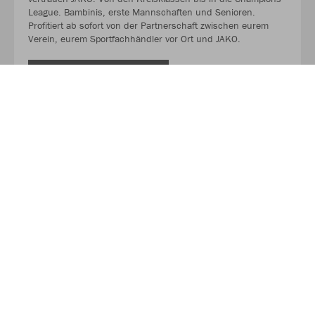
League. Bambinis, erste Mannschaften und Senioren.
Profitiert ab sofort von der Partnerschaft zwischen eurem
Verein, eurem Sportfachhändler vor Ort und JAKO.
MEHR LESEN
Über JAKO
Aus der Garage zum führenden Teamsport-Ausrüster. Die
Erfolgsgeschichte von JAKO beginnt 1989 und dauert bis
heute an. Seit der Gründung ist es das Ziel von JAKO, der