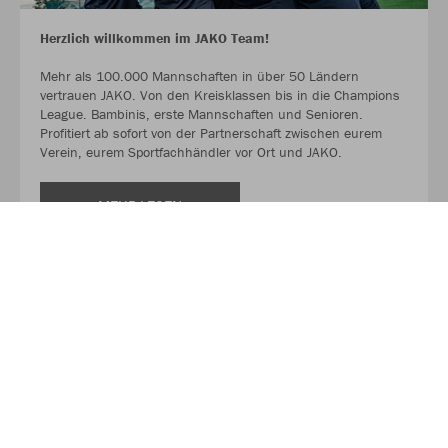
Herzlich willkommen im JAKO Team!
Mehr als 100.000 Mannschaften in über 50 Ländern
vertrauen JAKO. Von den Kreisklassen bis in die Champions
League. Bambinis, erste Mannschaften und Senioren.
Profitiert ab sofort von der Partnerschaft zwischen eurem
Verein, eurem Sportfachhändler vor Ort und JAKO.
MEHR LESEN