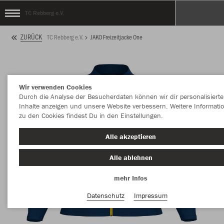
TC Rebberg e.V.
ZURÜCK
TC Rebberg e.V.
JAKO Freizeitjacke One
Wir verwenden Cookies
Durch die Analyse der Besucherdaten können wir dir personalisierte
Inhalte anzeigen und unsere Website verbessern. Weitere Informati
zu den Cookies findest Du in den Einstellungen.
Alle akzeptieren
Alle ablehnen
mehr Infos
Datenschutz
Impressum