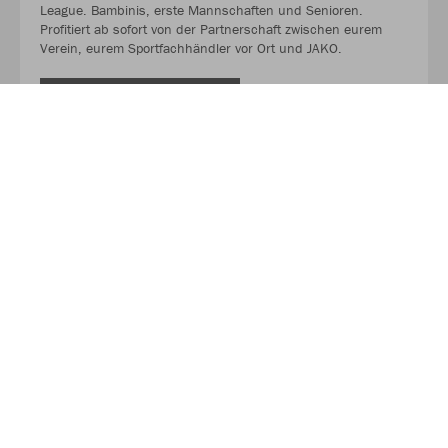
League. Bambinis, erste Mannschaften und Senioren.
Profitiert ab sofort von der Partnerschaft zwischen eurem
Verein, eurem Sportfachhändler vor Ort und JAKO.
MEHR LESEN
Über JAKO
Aus der Garage zum führenden Teamsport-Ausrüster. Die
Erfolgsgeschichte von JAKO beginnt 1989 und dauert bis
heute an. Seit der Gründung ist es das Ziel von JAKO, der