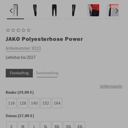
JAKO
Polyesterhose Power
Artikelnummer:
9223
Lieferbar bis 2027
Einzelauftrag
Teambestellung
Größentabelle
Kinder (24,00 €)
116
128
140
152
164
Unisex (27,00 €)
S
M
L
XL
XXL
3XL
4XL