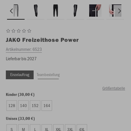
JAKO
Freizeithose Power
Artikelnummer:
6523
Lieferbar bis 2027
Einzelauftrag
Teambestellung
Größentabelle
Kinder (30,00 €)
128
140
152
164
Unisex (33,00 €)
S
M
L
XL
XXL
3XL
4XL