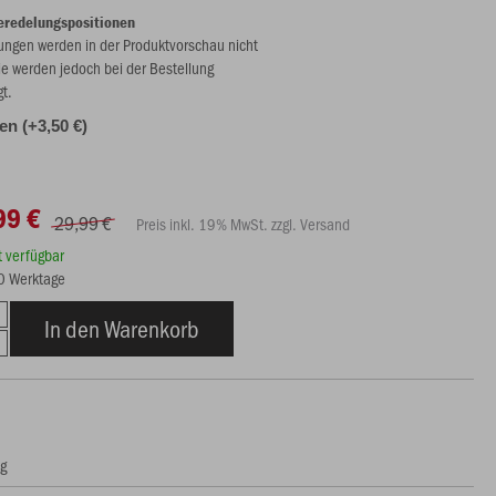
eredelungspositionen
ungen werden in der Produktvorschau nicht
ie werden jedoch bei der Bestellung
gt.
len (+3,50 €)
99 €
29,99 €
Preis inkl. 19% MwSt. zzgl. Versand
rt verfügbar
10 Werktage
In den Warenkorb
ng