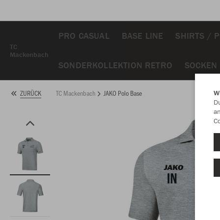
PRO CASUAL
BASE LINE
SHIRTS / 
TC
Mackenbach
SONDERKOLLEKTION RETRO
SOCKEN
TC Mackenbach
JAKO Polo Base
ZURÜCK
W
Du
an
Co