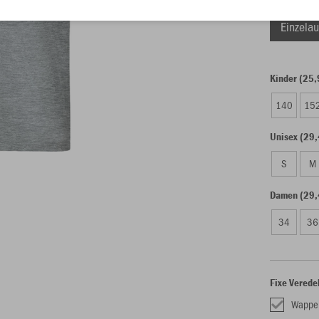
Einzelau
Kinder (25,
140
15
Unisex (29,
S
M
Damen (29,
34
36
Fixe Verede
Wappe