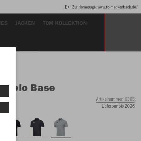
Zur Homepage: www.tc-mackenbach.de/
IES
JACKEN
TCM KOLLEKTION
O
Polo Base
iert
Artikelnummer:
6365
Lieferbar bis 2026