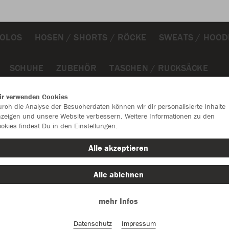
POLOS
HOSEN / SHORTS / RÖCKE
SWEATS / HOOD
SCHUHE
ZUBEHÖR
TASCHEN / RUCKSÄCKE
ir verwenden Cookies
rch die Analyse der Besucherdaten können wir dir personalisierte Inhalte
zeigen und unsere Website verbessern. Weitere Informationen zu den
okies findest Du in den Einstellungen.
JAK
Alle akzeptieren
hellgrau mel
Alle ablehnen
mehr Infos
Datenschutz
Impressum