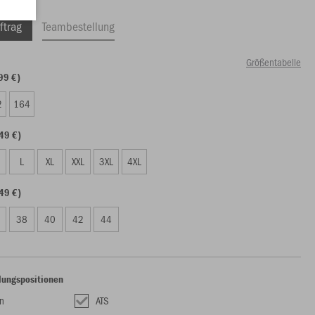
ftrag
Teambestellung
Größentabelle
99 €)
2
164
49 €)
L
XL
XXL
3XL
4XL
49 €)
38
40
42
44
lungspositionen
n
ATS