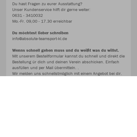
Du hast Fragen zu eurer Ausstattung?
Unser Kundenservice hilft dir gerne weiter:
0631 - 3410032
Mo.-Fr. 09,00 - 17.30 erreichbar
Du möchtest lieber schreiben
info@absolute-teamsport-kl.de
Wenns schnell gehen muss und du weißt was du willst.
Mit unserem Bestellformular kannst du schnell und direkt die
Bestellung ür dich und deinen Verein abschicken. Einfach
ausfüllen und per Mail übermitteln. .
Wir melden uns schnellstmöglich mit einem Angebot bei dir.
BESTELLFORMULAR !!!