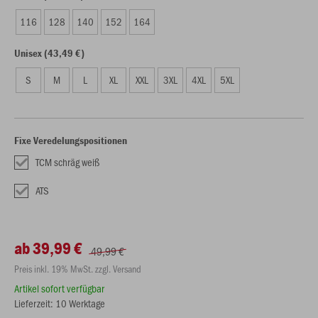
116
128
140
152
164
Unisex (43,49 €)
S
M
L
XL
XXL
3XL
4XL
5XL
Fixe Veredelungspositionen
TCM schräg weiß
ATS
ab 39,99 €
49,99 €
Preis inkl. 19% MwSt. zzgl. Versand
Artikel sofort verfügbar
Lieferzeit: 10 Werktage