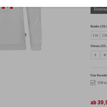
Einzelau
Kinder (39,
116
12
Unisex (43,
S
M
Fixe Verede
TCM sc
ab 39,