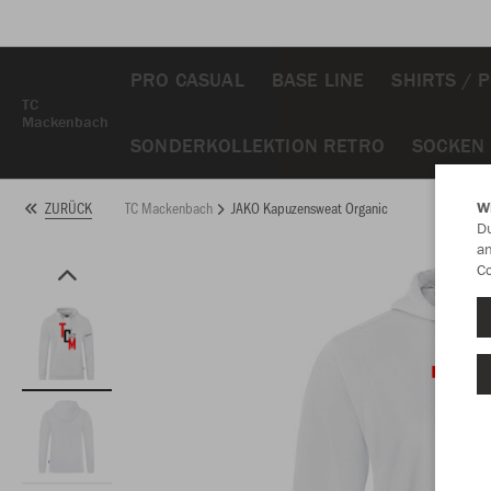
PRO CASUAL
BASE LINE
SHIRTS / 
TC
Mackenbach
SONDERKOLLEKTION RETRO
SOCKEN
TC Mackenbach
JAKO Kapuzensweat Organic
ZURÜCK
W
Du
an
Co