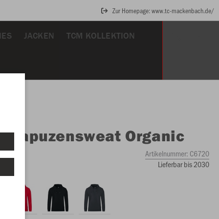
Zur Homepage: www.tc-mackenbach.de/
IES
JACKEN
TCM KOLLEKTION
O
Kapuzensweat Organic
Artikelnummer:
C6720
Lieferbar bis 2030