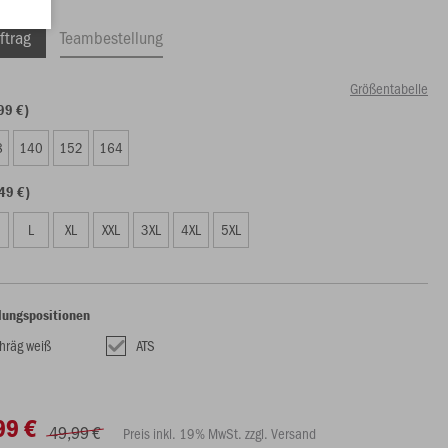
ftrag
Teambestellung
Größentabelle
99 €)
8
140
152
164
49 €)
L
XL
XXL
3XL
4XL
5XL
lungspositionen
hräg weiß
ATS
99 €
49,99 €
Preis inkl. 19% MwSt. zzgl. Versand