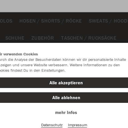
POLOS
HOSEN / SHORTS / RÖCKE
SWEATS / HOOD
SCHUHE
ZUBEHÖR
TASCHEN / RUCKSÄCKE
ir verwenden Cookies
rch die Analyse der Besucherdaten können wir dir personalisierte Inhalte
zeigen und unsere Website verbessern. Weitere Informationen zu den
okies findest Du in den Einstellungen.
JAK
Alle akzeptieren
weiß
Alle ablehnen
mehr Infos
Datenschutz
Impressum