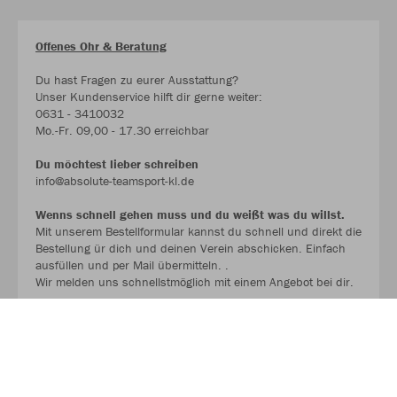
Offenes Ohr & Beratung
Du hast Fragen zu eurer Ausstattung?
Unser Kundenservice hilft dir gerne weiter:
0631 - 3410032
Mo.-Fr. 09,00 - 17.30 erreichbar
Du möchtest lieber schreiben
info@absolute-teamsport-kl.de
Wenns schnell gehen muss und du weißt was du willst.
Mit unserem Bestellformular kannst du schnell und direkt die
Bestellung ür dich und deinen Verein abschicken. Einfach
ausfüllen und per Mail übermitteln. .
Wir melden uns schnellstmöglich mit einem Angebot bei dir.
BESTELLFORMULAR !!!