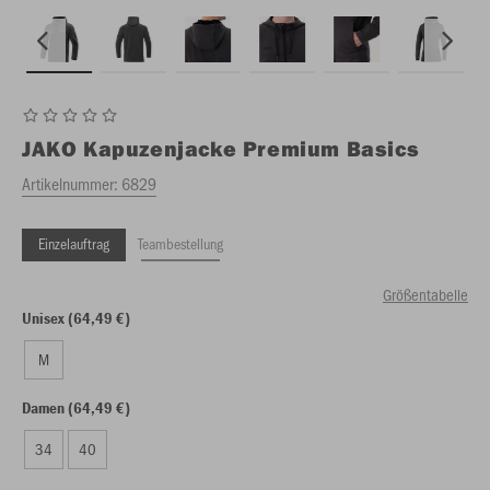
JAKO
Kapuzenjacke Premium Basics
Artikelnummer:
6829
Einzelauftrag
Teambestellung
Größentabelle
Unisex (64,49 €)
M
Damen (64,49 €)
34
40