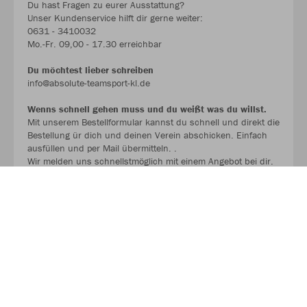
Du hast Fragen zu eurer Ausstattung?
Unser Kundenservice hilft dir gerne weiter:
0631 - 3410032
Mo.-Fr. 09,00 - 17.30 erreichbar
Du möchtest lieber schreiben
info@absolute-teamsport-kl.de
Wenns schnell gehen muss und du weißt was du willst.
Mit unserem Bestellformular kannst du schnell und direkt die
Bestellung ür dich und deinen Verein abschicken. Einfach
ausfüllen und per Mail übermitteln. .
Wir melden uns schnellstmöglich mit einem Angebot bei dir.
BESTELLFORMULAR !!!