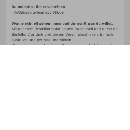
Du möchtest lieber schreiben
info@absolute-teamsport-kl.de
Wenns schnell gehen muss und du weißt was du willst.
Mit unserem Bestellformular kannst du schnell und direkt die
Bestellung ür dich und deinen Verein abschicken. Einfach
ausfüllen und per Mail übermitteln. .
Wir melden uns schnellstmöglich mit einem Angebot bei dir.
BESTELLFORMULAR !!!