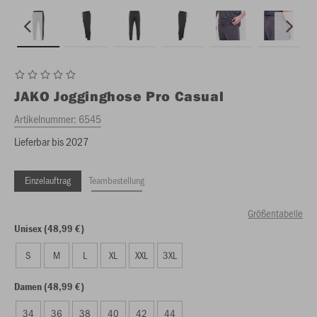
JAKO
Jogginghose Pro Casual
Artikelnummer:
6545
Lieferbar bis 2027
Einzelauftrag
Teambestellung
Größentabelle
Unisex (48,99 €)
S
M
L
XL
XXL
3XL
Damen (48,99 €)
34
36
38
40
42
44