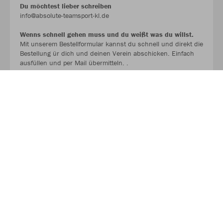
Du möchtest lieber schreiben
info@absolute-teamsport-kl.de
Wenns schnell gehen muss und du weißt was du willst.
Mit unserem Bestellformular kannst du schnell und direkt die
Bestellung ür dich und deinen Verein abschicken. Einfach
ausfüllen und per Mail übermitteln. .
Wir melden uns schnellstmöglich mit einem Angebot bei dir.
BESTELLFORMULAR !!!