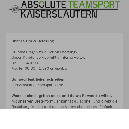
Offenes Ohr & Beratung
Du hast Fragen zu eurer Ausstattung?
Unser Kundenservice hilft dir gerne weiter:
0631 - 3410032
Mo.-Fr. 09,00 - 17.30 erreichbar
Du möchtest lieber schreiben
info@absolute-teamsport-kl.de
Wenns schnell gehen muss und du weißt was du willst.
Mit unserem Bestellformular kannst du schnell und direkt die
Bestellung ür dich und deinen Verein abschicken. Einfach
ausfüllen und per Mail übermitteln. .
Wir melden uns schnellstmöglich mit einem Angebot bei dir.