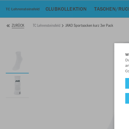
CLUBKOLLEKTION
TASCHEN/RUC
TC Lehrensteinsfeld
TC Lehrensteinsfeld
JAKO Sportsocken kurz 3er Pack
ZURÜCK
W
Du
an
Co