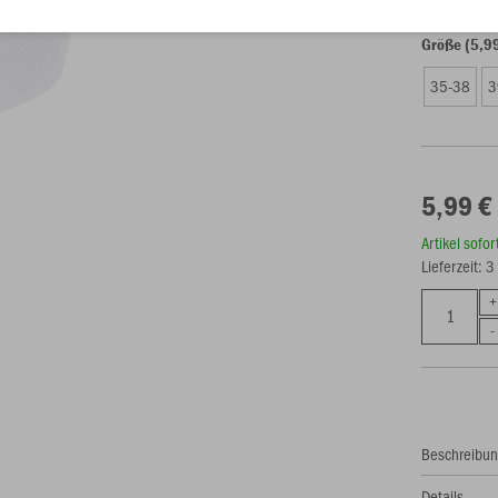
Größe (5,9
35-38
3
5,99 €
Artikel sofo
Lieferzeit: 
Beschreibu
Details