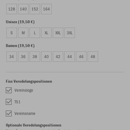
128
140
152
164
Unisex (19,50 €)
S
M
L
XL
XXL
3XL
Damen (19,50 €)
34
36
38
40
42
44
46
48
Fixe Veredelungspositionen
Vereinslogo
TS1
Vereinsname
Optionale Veredelungspositionen