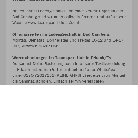
Neben einem Ladengeschäft und einer Veredelungsstätte in
Bad Camberg sind wir auch online in Amazon und auf unsere
Website www.teamsport1.de präsent.
Öffnungszeiten im Ladengeschäft in Bad Camberg:
Montag, Dienstag, Donnerstag und Freitag 10-12 und 14-17
Uhr, Mittwoch 10-12 Uhr.
Warenabholungen im Teamsport Hub in Erbach/Ts.:
Du kannst Deine Bestellung auch in unserer Textilveredelung
in Erbach mit vorherige Terminbuchung über WhatsApp
unter 0176-72627131 (KEINE ANRUFE) jederzeit von Montag
bis Samstag abholen. Einfach Termin vereinbaren
unabhängig von den Ladenöffnungszeiten.
>>> WWW.TEAMSPORT1.DE