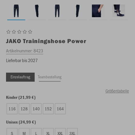
JAKO
Trainingshose Power
Artikelnummer:
8423
Lieferbar bis 2027
Einzelauftrag
Teambestellung
Größentabelle
Kinder (21,99 €)
116
128
140
152
164
Unisex (24,99 €)
S
M
L
XL
XXL
3XL