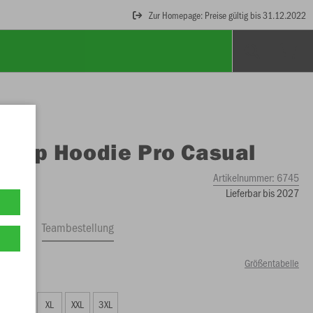
Zur Homepage: Preise gültig bis 31.12.2022
O
Zip Hoodie Pro Casual
Artikelnummer:
6745
Lieferbar bis 2027
ftrag
Teambestellung
Größentabelle
50 €)
L
XL
XXL
3XL