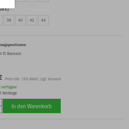
50 €)
38
40
42
44
lungspositionen
n TC Baunach
€
Preis inkl. 19% MwSt. zzgl. Versand
rt verfügbar
12 Werktage
In den Warenkorb