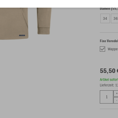
Damen (55,
34
36
Fixe Verede
Wappe
55,50 
Artikel sofo
Lieferzeit: 