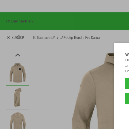
TC Baunach e.V.
TC Baunach e.V.
JAKO Zip Hoodie Pro Casual
ZURÜCK
W
Du
an
Co