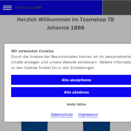
TB Johannis 1888
Herzlich Willkommen im Teamshop TB
Johannis 1888
Wir verwenden Cookies
Nachhaltig
Farbe
Durch die Analyse der Besucherdaten können wir dir personalisierte
Inhalte anzeigen und unsere Website verbessern. Weitere Informati
zu den Cookies findest Du in den Einstellungen.
Alle akzeptieren
Alle ablehnen
mehr Infos
Datenschutz
Impressum