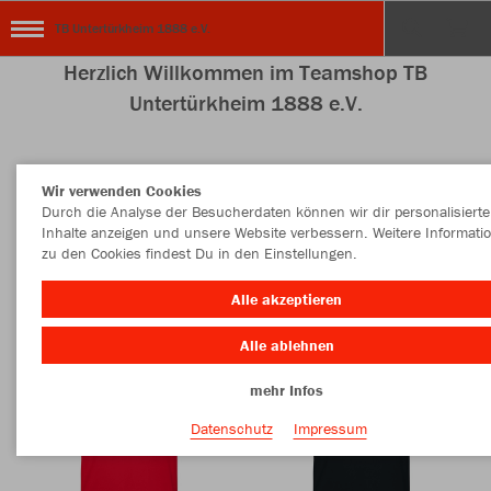
TB Untertürkheim 1888 e.V.
Herzlich Willkommen im Teamshop TB
Untertürkheim 1888 e.V.
Wir verwenden Cookies
Nachhaltig
Farbe
Durch die Analyse der Besucherdaten können wir dir personalisierte
Inhalte anzeigen und unsere Website verbessern. Weitere Informati
zu den Cookies findest Du in den Einstellungen.
Alle akzeptieren
Alle ablehnen
mehr Infos
Datenschutz
Impressum