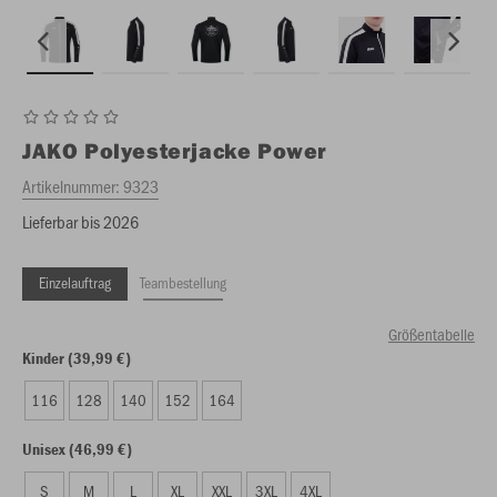
JAKO
Polyesterjacke Power
Artikelnummer:
9323
Lieferbar bis 2026
Einzelauftrag
Teambestellung
Größentabelle
Kinder (39,99 €)
116
128
140
152
164
Unisex (46,99 €)
S
M
L
XL
XXL
3XL
4XL